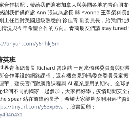
家合作搭配，帶給我們遍布加拿大與美國各地的青商朋友
謝我們僑商處 Ann 張淑燕處長 與 Yvonne 王盈榮科
剛上任且對美國超級熟悉的 徐佳青 副委員長，給我們北
情況與今年希望合作的方向。青商朋友們請 stay tune
s://tinyurl.com/y6nhkj5m
菁英班
界青商總會長 Richard 曾遠喆 一起來僑務委員會與
所合作開設的網路課程，還有機會見到僑委會委員長童振
理華，聽長官們對網路課程與 AI 產業應用的期待。全球
員從42個不同的國家一起參加，大家都好學，疫情期間安
of the spear 站在前鋒的長矛，希望大家能夠多利用這
tps://tinyurl.com/y53xp6va
 ，臉書回顧：
/y434n4xa