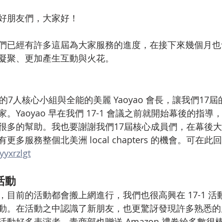
ial
Health
Startup
好朋友們，大家好！
們已經有許多這屆為大家服務的進度，在接下來幾個月也
凝聚、更加產生互動與火花。
的7人核心小組與全能的美麗 Yaoyao 會長，讓我們17
。Yaoyao 早在我們 17-1 會議之前就開始幕後的指
很多的幫助。我也要謝謝我們17屆核心成員們，在幕後
多服務整個北美洲 local chapters 的機會。可在
yyxrzlgt
冰活動
目前的活動都會搬上網進行，我們也很高興在 17-1 活
動。在活動之中認識了新朋友，也更驚訝發現許多熟悉的
動好多表演者，青商部也贈送 Amazon 禮卷給多數很