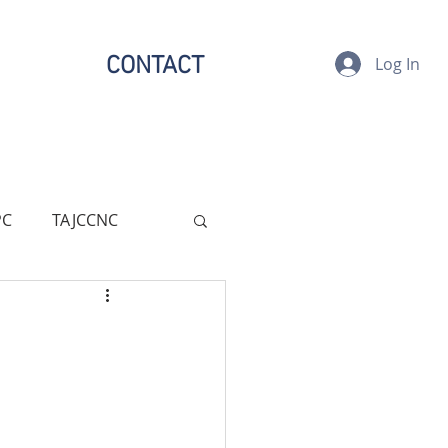
CONTACT
Log In
PC
TAJCCNC
assical Music
r Development