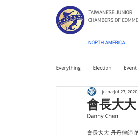
TAIWANESE JUNIOR
CHAMBERS OF COMM
NORTH AMERICA
Everything
Election
Event
tjccna
Jul 27, 2020
Bay Area
Pitch
TJCC
會長大大
Danny Chen
Performing Arts
Technol
會長大大 丹丹律師 