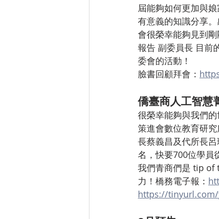
屆能夠如何更加與娘
有意義的知識分享。感
會很榮幸能夠見到剛
報告 副委員長 目前的
委會的活動！
臉書回顧拜會：
http
僑臺商人工智慧
很榮幸能夠與我們的世
策進會數位教育研究
長蔡義昌及代所長呂
名，快要700位學
我們青商們是 tip 
力！橋務電子報：
ht
https://tinyurl.com