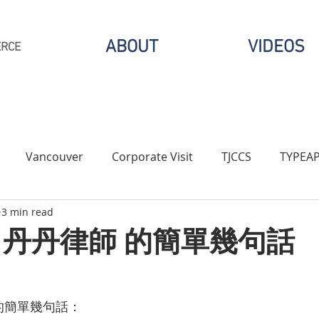
ABOUT
VIDEOS
ERCE
Vancouver
Corporate Visit
TJCCS
TYPEA
3 min read
LA
TJCCMD
JLWS
Michigan
TJCCNY
Cl
 丹丹律師 的簡單幾句話
ogy
Covid-19
TJCCNA
Networking
Chapte
的簡單幾句話：