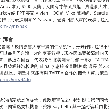
ndy 拿到 $200 大獎，人帥有才華又風趣，真是個人才。
我介紹 PPT 專家 Vivian、OC 的 Mike 魔術師、Seatt
一半硬推下海表演鋼琴的 Yaoyao。記得回顧大家的表演，
.com/yyr49nsk 
會 拜會
貌協會喔！疫情影響大家平實的生活規律，丹丹律師 也很不
。平時可以每月回台灣一次的商業行程，現在因為要被隔離14
。趁這次回台，代表我們 北美洲青商部 一起到 TAITRA
且曾經駐洛杉磯的 Elina 李惠玲 企劃財務處 處長 與
聯繫組 組長。期望未來能有與 TAITRA 合作的機會！努力
l.com/y6mw94dq
僑的娘家就是僑委會，此政府單位之中特別關心我們商會
回國當然要找機會回娘家 say hello 與一起討論我們北