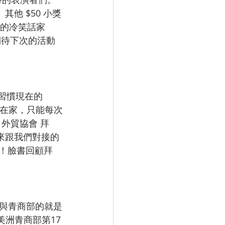
其他 $50 小獎
le 的冷笑話家 
也期待下次的活動
習慣現在的 
天在家，只能每次
 外貿協會 拜
未來跟我們對接的 
策畫！臉書回顧拜
與青商部的就是
美洲青商部第17