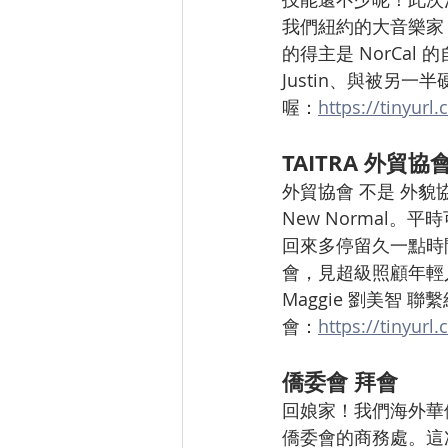
我們紐約的大音樂家 A
的得主是 NorCal 的自
Justin、與被另
喔：
https://tinyurl
TAITRA 外貿協
外貿協會 不是 外
New Normal
回來多停留久一點時間
會，見超級照顧年輕人
Maggie 劉美智 
會：
https://tinyur
僑委會 拜會
回娘家！我們海外華
僑委會的商務處。這次